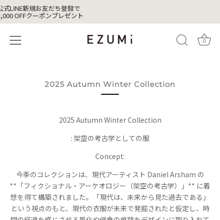
公式LINE新規お友だち登録で
3,000 OFFクーポンプレゼント
0
Skip
to
content
2025 Autumn Winter Collection
2025 Autumn Winter Collection
: 架空の考古学としての服
Concept:
今季のコレクションは、現代アーティスト Daniel Arsham の
**「フィクショナル・アーケオロジー（架空の考古学）」** に着
想を得て構築されました。「現代は、未来から見た過去である」
という視点のもと、現代の衣服が未来で発掘されたと仮定し、時
間の経過を感じさせる風化や侵食の痕跡をデザインに取り入れて