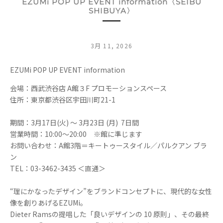
EZUMi POP UP EVENT information〈SEIBU
SHIBUYA〉
3月 11, 2026
EZUMi POP UP EVENT information
会場：
西武渋谷店 A館３F プロモーションスペース
住所：
東京都渋谷区宇田川町21-1
期間：3
月17日(火) 〜 3月23日 (月)
7日間
営業時間：
10:00〜20:00
※館に準じます
お問い合わせ：
A館3階＝キートゥースタイル／パルクアン ブラ
ン
TEL：
03-3462-3435
＜直通＞
“理にかなったデザイン”をブランドコンセプトに、現代的な女性
像を創りあげるEZUMi。
Dieter Ramsの提唱した「良いデザインの 10 原則」、その最終