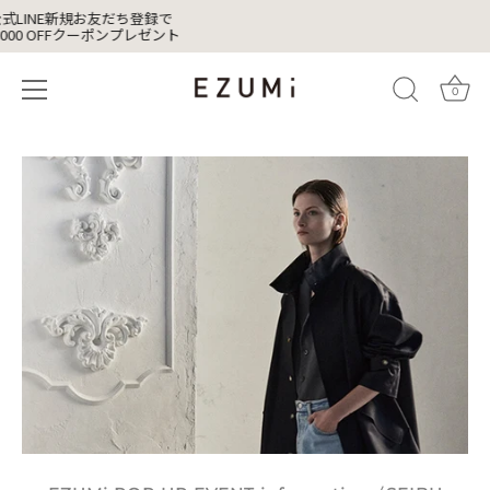
式LINE新規お友だち登録で
,000 OFFクーポンプレゼント
0
Skip
to
content